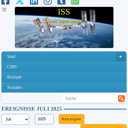
ISS
Neuer Super-Sensor
Start
CMS
Rezepte
Soziales
EREIGNISSE JULI 2025