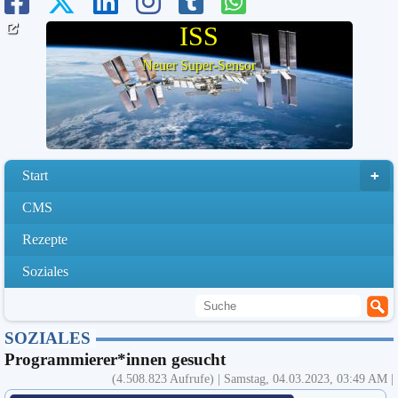
ISS
Neuer Super-Sensor
Start
CMS
Rezepte
Soziales
SOZIALES
Programmierer*innen gesucht
(4.508.823 Aufrufe) | Samstag, 04.03.2023, 03:49 AM |