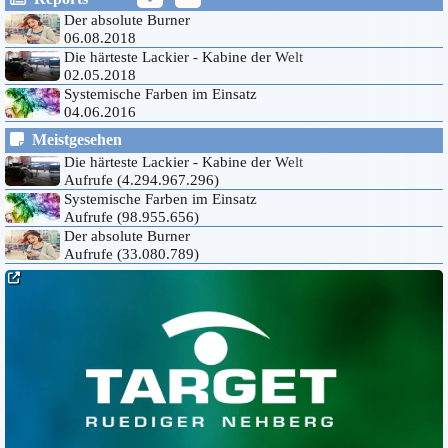
Der absolute Burner
06.08.2018
Die härteste Lackier - Kabine der Welt
02.05.2018
Systemische Farben im Einsatz
04.06.2016
Die ideale Textlänge für Inhalte.
Meistgesehen
02.03.2015
Die härteste Lackier - Kabine der Welt
CSS3 und HTML5 validiertes Inhaltsverwaltungssystem
Aufrufe (4.294.967.296)
26.01.2015
Systemische Farben im Einsatz
catastrofica infernale perfecto
Aufrufe (98.955.656)
04.03.2023
Der absolute Burner
Aufrufe (33.080.789)