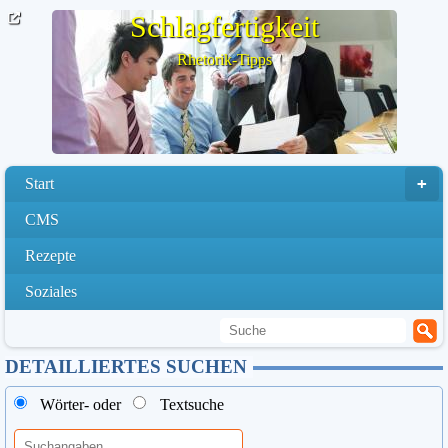
Schlagfertigkeit
Rhetorik-Tipps
Start
CMS
Rezepte
Soziales
DETAILLIERTES SUCHEN
Wörter- oder
Textsuche