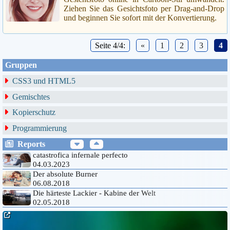
Ziehen Sie das Gesichtsfoto per Drag-and-Drop
und beginnen Sie sofort mit der Konvertierung.
Seite 4/4:
«
1
2
3
4
Gruppen
CSS3 und HTML5
Gemischtes
Kopierschutz
Programmierung
Reports
catastrofica infernale perfecto
04.03.2023
Der absolute Burner
06.08.2018
Die härteste Lackier - Kabine der Welt
02.05.2018
Systemische Farben im Einsatz
04.06.2016