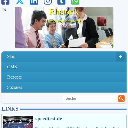
Rhetorik
Humorvoll antworten
Start
CMS
Rezepte
Soziales
LINKS
speedtest.de